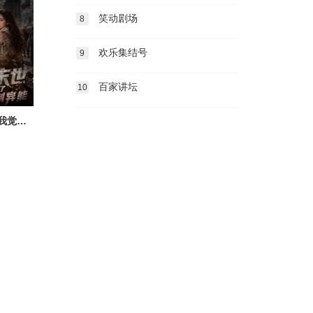
笑动剧场
8
欢乐集结号
9
百家讲坛
10
丧尸末世，我觉醒了无限复制异能