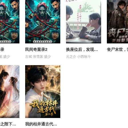
案录
民间奇案录2
换座位后，发现身后的男生好像喜欢我
菡 盛少
古斌 张雪菡 盛少
元之介 小西咏斗
小小画卷之陛下画中美人逃了
我的枯井通古代第二季