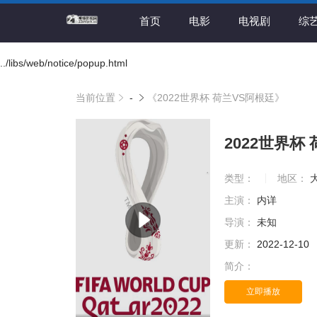
首页
电影
电视剧
综
../libs/web/notice/popup.html
当前位置
-
《2022世界杯 荷兰VS阿根廷》
2022世界杯
类型：
地区：
主演：
内详
导演：
未知
更新：
2022-12-10
简介：
立即播放