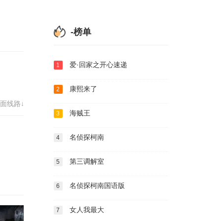
-榜单
爱·回家之开心速递
1
康熙来了
2
面线路↓
海贼王
3
名侦探柯南
4
第三调解室
5
名侦探柯南国语版
6
女人我最大
7