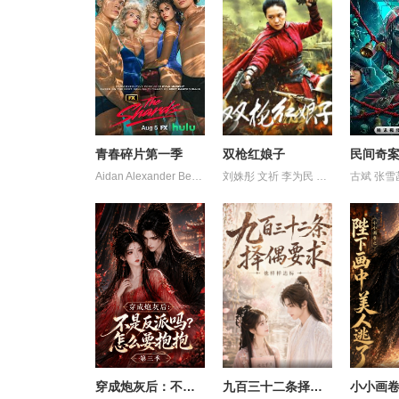
青春碎片第一季
双枪红娘子
民间奇
Aidan Alexander Bella Constantine Cortés Jameson Jordan Malahias Roth Sierra Skye Stoliar Valdes 丹尼尔·戴尔 伊格比·里格尼 克里斯·康纳 凯雅·基伯 埃文·蕾切尔·伍德 格拉汉姆·坎贝尔 海斯·华纳 荷默·基尔 韦斯·本特利
刘姝彤 文祈 李为民 王品一 王岗岗 王程 谢宁 邱晨阳 陈之辉 魏兆雄
古斌 张雪
穿成炮灰后：不是反派吗？怎么要抱抱第三季
九百三十二条择偶要求，他样样达标