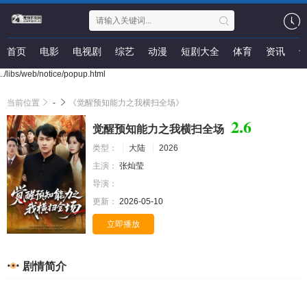
首页
电影
电视剧
综艺
动漫
短剧大全
体育
资讯
../libs/web/notice/popup.html
当前位置
-
《觉醒预知能力之我横扫全场》
2.6
觉醒预知能力之我横扫全场
类型：
大陆
2026
主演：
张灿莹
导演：
更新：
2026-05-10
立即播放
剧情简介