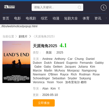
首页
电影
电视剧
综艺
动漫
短剧大全
体育
资讯
../libs/web/notice/popup.html
当前位置
剧情片
《天涯海角2025》
4.1
天涯海角2025
类型：
美国
2025
主演：
Andrew
Anthony
Car
Chung
Daniel
Dubon
Dutch
Edward
Eugenio
Fernando
Gabby
Gabe
Gaby
Geiken
Jacques
Juliana
Kim
Marcie
Martin
McAvoy
Monjaraz
Namgoong
Niermann
O'Brien
Rayce
Rich
Rodman
Rose
Schoedinger
Sebastian
Snyder
Sukyung
Veronica
Yesin
Yoon
加布里埃尔·赖特
导演：
Alan
Kim
Y.
更新：
2026-05-10
立即播放