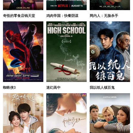
奇怪的零食店钱天堂
鸡肉帝国：快餐阴谋
网内人：无脸杀手
蜘蛛侠3
迷幻高中
我以纸人镇百鬼