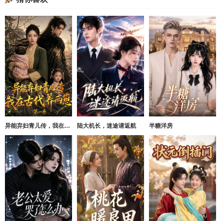
异能弃妇青儿传，我在古代养两崽第一季
陆大机长，迷途请返航
半糖洋房