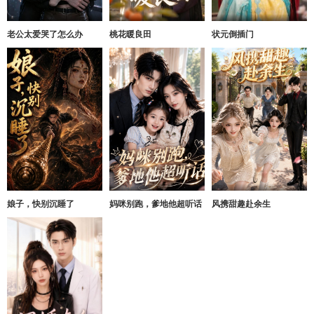
老公太爱哭了怎么办
桃花暖良田
状元倒插门
娘子，快别沉睡了
妈咪别跑，爹地他超听话
风携甜趣赴余生