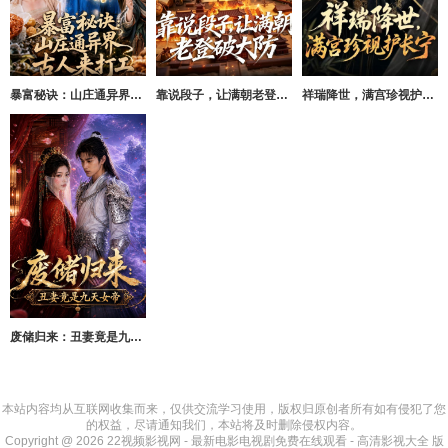
暴富秘诀：山庄通异界古人来打工
靠说段子，让满朝老登大破大防
祥瑞降世，满宫珍视护长宁
废储归来：丑妻竟是九天女帝
本站内容均从互联网收集而来，仅供交流学习使用，版权归原创者所有如有侵犯了您
的权益，尽请通知我们，本站将及时删除侵权内容。
Copyright @ 2026 22视频影视网 - 最新电影电视剧免费在线观看 - 高清影视大全 版