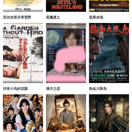
尼尔吉里共享荒野
恶魔废土
坚果农场
没有小鸟的花园
满月之恋
热血大陈岛