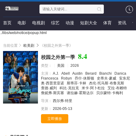
首页
电影
电视剧
综艺
动漫
短剧大全
体育
资讯
../libs/web/notice/popup.html
当前位置
欧美剧
《校园之外第一季》
8.4
校园之外第一季
类型：
美国
2026
主演：
A.J.
Abell
Austin
Berard
Bianchi
Danica
Francesca
Robyn
乔什·休斯顿
史蒂夫·豪威
安东尼
奥·西普里亚诺
斯蒂芬·卡林
杰伦·托马斯·布鲁克斯
查德·威列
科比·克拉克
米卡·阿卜杜拉
艾拉·布赖特
詹妮弗·斯宾塞
谢拉赫·霍斯达尔
贝尔蒙特·卡梅利
导演：
西尔弗·特里
更新：
2026-05-13
立即播放