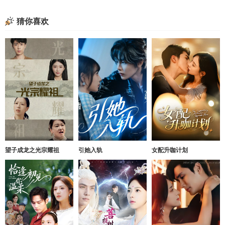
猜你喜欢
望子成龙之光宗耀祖
引她入轨
女配升咖计划