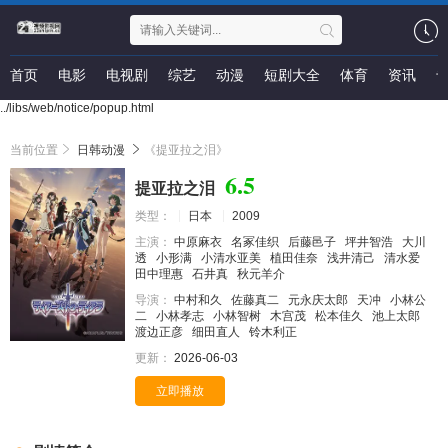
首页
电影
电视剧
综艺
动漫
短剧大全
体育
资讯
../libs/web/notice/popup.html
当前位置
日韩动漫
《提亚拉之泪》
6.5
提亚拉之泪
类型：
日本
2009
主演：
中原麻衣
名冢佳织
后藤邑子
坪井智浩
大川
透
小形满
小清水亚美
植田佳奈
浅井清己
清水爱
田中理惠
石井真
秋元羊介
导演：
中村和久
佐藤真二
元永庆太郎
天冲
小林公
二
小林孝志
小林智树
木宫茂
松本佳久
池上太郎
渡边正彦
细田直人
铃木利正
更新：
2026-06-03
立即播放