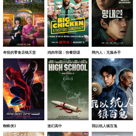
奇怪的零食店钱天堂
鸡肉帝国：快餐阴谋
网内人：无脸杀手
蜘蛛侠3
迷幻高中
我以纸人镇百鬼