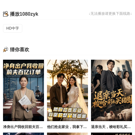
播放1080zyk
↓无法播放请更换下面线路↓
HD中字
猜你喜欢
净身出户我收回前夫百亿订单
他们抢走家业，我拿下整个翡翠圈
退亲当天，梭哈彩礼买猪圈