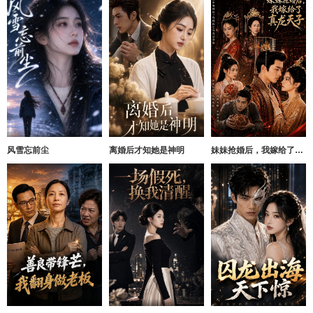
风雪忘前尘
离婚后才知她是神明
妹妹抢婚后，我嫁给了真龙天子