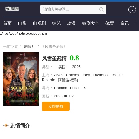
首页
电影
电视剧
综艺
动漫
短剧大全
体育
资讯
../libs/web/notice/popup.html
当前位置
剧情片
《风雪圣诞情》
0.8
风雪圣诞情
类型：
美国
2025
主演：
Alves
Chaves
Joey
Lawrence
Melina
Ricardo
阿曼达·福勒
导演：
Damian
Fulton
X.
更新：
2026-06-07
立即播放
剧情简介