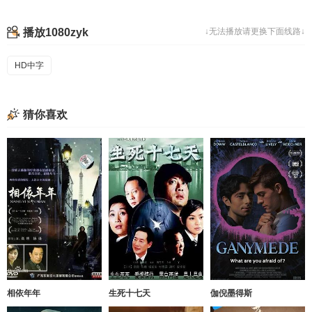
播放1080zyk
↓无法播放请更换下面线路↓
HD中字
猜你喜欢
相依年年
生死十七天
伽倪墨得斯