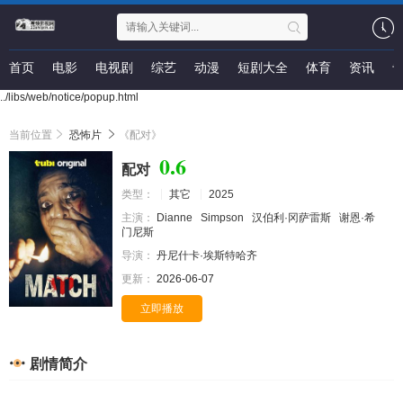
首页
电影
电视剧
综艺
动漫
短剧大全
体育
资讯
../libs/web/notice/popup.html
当前位置
恐怖片
《配对》
0.6
配对
类型：
其它
2025
主演：
Dianne
Simpson
汉伯利·冈萨雷斯
谢恩·希
门尼斯
导演：
丹尼什卡·埃斯特哈齐
更新：
2026-06-07
立即播放
剧情简介