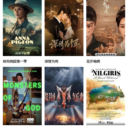
林间鸽踪第一季
深情为饵
花开锦绣