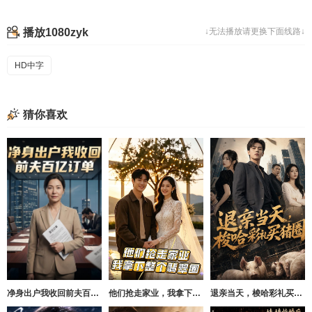
播放1080zyk
↓无法播放请更换下面线路↓
HD中字
猜你喜欢
净身出户我收回前夫百亿订单
他们抢走家业，我拿下整个翡翠圈
退亲当天，梭哈彩礼买猪圈