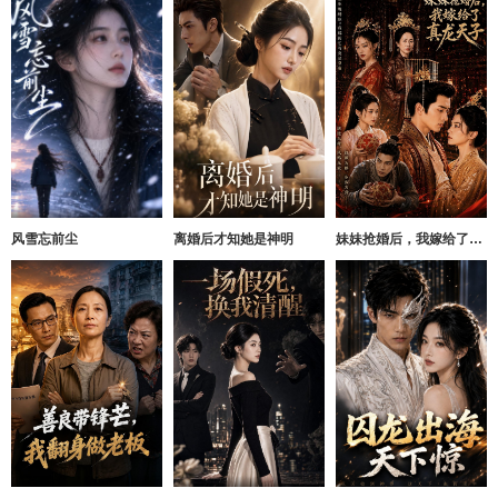
风雪忘前尘
离婚后才知她是神明
妹妹抢婚后，我嫁给了真龙天子