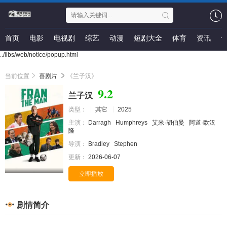
首页
电影
电视剧
综艺
动漫
短剧大全
体育
资讯
../libs/web/notice/popup.html
当前位置
喜剧片
《兰子汉》
9.2
兰子汉
类型：
其它
2025
主演：
Darragh
Humphreys
艾米·胡伯曼
阿道·欧汉
隆
导演：
Bradley
Stephen
更新：
2026-06-07
立即播放
剧情简介