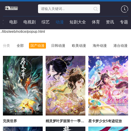
页
电影
电视剧
综艺
动漫
短剧大全
体育
资讯
专题
../libs/web/notice/popup.html
分类
全部
国产动漫
日韩动漫
欧美动漫
海外动漫
港台动漫
完美世界
精灵梦叶罗丽第十一季（下）
星卡梦少女5奇迹绽放