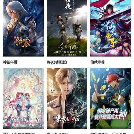
神墓年番
将夜(动画版)
仙武帝尊