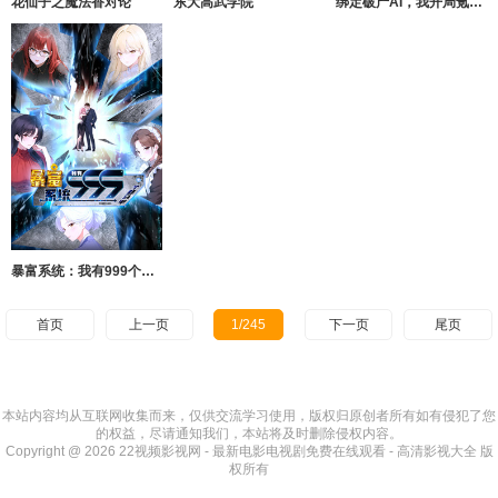
花仙子之魔法香对论
东大高武学院
绑定破产AI，我开局氪成大神动态漫画第1季
暴富系统：我有999个新马甲动态漫画
首页
上一页
1/245
下一页
尾页
本站内容均从互联网收集而来，仅供交流学习使用，版权归原创者所有如有侵犯了您
的权益，尽请通知我们，本站将及时删除侵权内容。
Copyright @ 2026 22视频影视网 - 最新电影电视剧免费在线观看 - 高清影视大全 版
权所有