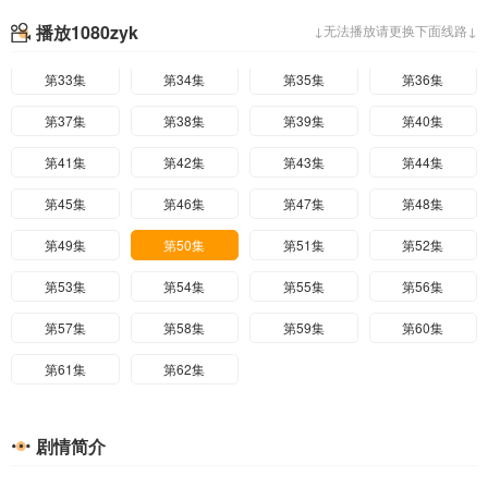
播放1080zyk
↓无法播放请更换下面线路↓
第29集
第30集
第31集
第32集
第33集
第34集
第35集
第36集
第37集
第38集
第39集
第40集
第41集
第42集
第43集
第44集
第45集
第46集
第47集
第48集
第49集
第50集
第51集
第52集
第53集
第54集
第55集
第56集
第57集
第58集
第59集
第60集
第61集
第62集
剧情简介