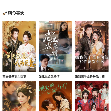
猜你喜欢
前夫登基我为臣妻
如此温柔又多情
嫌我假千金身份低，和你离哭什么