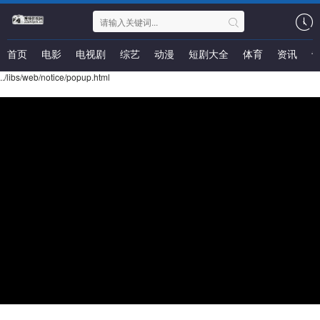
首页
电影
电视剧
综艺
动漫
短剧大全
体育
资讯
../libs/web/notice/popup.html
迈克尔·杰克逊：裁决
类型：
地区：
美国
年份：
2026