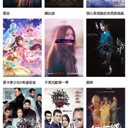
恩佐
燃比娃
我心里危险的东西剧场版
星卡梦少女5奇迹绽放
不再沉默第一季
眼眸