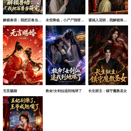
解锁兽语：我把百兽当萌宠
末世降临，小尸尸我呀吸吸吸
避祸入花轿，我解锁将军独宠剧本
无言赐婚
救命!女剑仙追到地球了
长生狱主：镇守魔教圣女