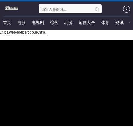
首页
电影
电视剧
综艺
动漫
短剧大全
体育
资讯
../libs/web/notice/popup.html
金光御九界之魆妖纪
类型：
地区：
台湾
年份：
2016