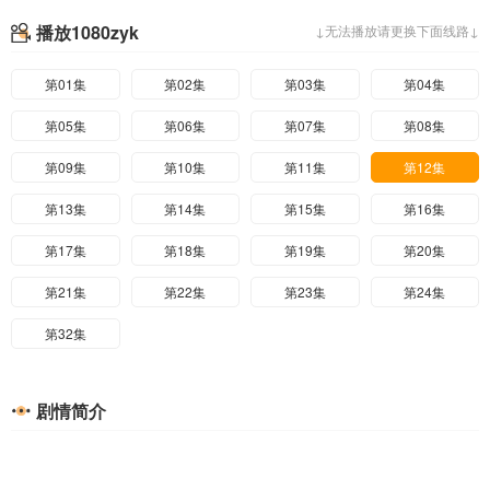
播放1080zyk
↓无法播放请更换下面线路↓
第01集
第02集
第03集
第04集
第05集
第06集
第07集
第08集
第09集
第10集
第11集
第12集
第13集
第14集
第15集
第16集
第17集
第18集
第19集
第20集
第21集
第22集
第23集
第24集
第32集
剧情简介