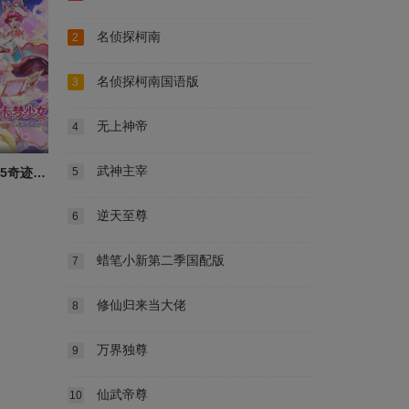
名侦探柯南
2
名侦探柯南国语版
3
无上神帝
4
武神主宰
星卡梦少女5奇迹绽放
5
逆天至尊
6
蜡笔小新第二季国配版
7
修仙归来当大佬
8
万界独尊
9
仙武帝尊
10