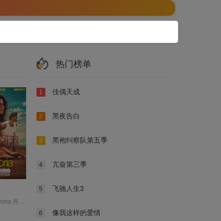
热门榜单
佳偶天成
1
黑夜告白
2
黑袍纠察队第五季
3
亢奋第三季
4
飞驰人生3
5
Gambles Marsha 丹妮尔·戴德怀勒 亚历克萨·德米 亨特·莎弗 保拉·马绍尔 卡丹·哈迪森 埃里克·迪恩 多米尼克·菲克 妮卡·金 安娜·范·帕滕 安萨特·布莱克 扎克·斯坦纳 托比·华莱士 梅尔文·博内兹·埃斯蒂斯 玛莎·凯莉 科尔曼·多明戈 科洛伊·切蕊 索菲亚·罗斯·威尔逊 罗莎莉亚 茉德·阿帕图 莎朗·斯通 西德尼·斯维尼 贝拉·波达拉斯 赞达亚 达格·费尔格 阿兰娜·乌巴赫 阿德沃尔·阿吉纽依-艾格拜吉 雅各布·艾洛蒂 马歇尔·林奇
像我这样的爱情
6