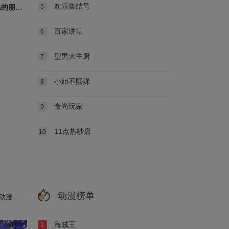
欢乐集结号
脱口秀和Ta的朋友们第三季
5
百家讲坛
6
型男大主厨
7
小姐不熙娣
8
食尚玩家
9
11点热吵店
10
动漫榜单
动漫
海贼王
1