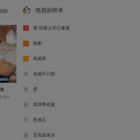
电视剧榜单
国剧
爱·回家之开心速递
1
娘家
2
老娘舅
3
亲戚不计较
4
爱
生
5
何洛洛 傅迦 宋雨霏 常铖 方晓东 王若衫 胡晓龙 苏晓彤 董璇 许淇杰 贾笑涵 陈冠甯
真情粤语版
6
意难忘
7
宝岛西米乐
8