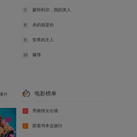
蒙特利尔，我的美人
7
杀的就是你
8
世界的主人
9
爆弹
10
电影榜单
悚片
男偷情女出墙
1
跟着书本去旅行
2