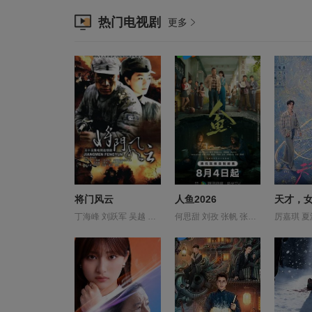
热门电视剧
更多
将门风云
人鱼2026
天才，
丁海峰 刘跃军 吴越 唐静 田海蓉 谭洋 赵君 郑晓宁 陈星旭
何思甜 刘孜 张帆 张开泰 张棪琰 张译文 方晓东 是安 李庆誉 段钰 罗海琼 董勇 董向荣 薛佳凝 赵健 陈创 黄杨钿甜