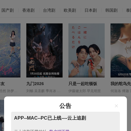
国产剧
香港剧
台湾剧
欧美剧
日本剧
韩国剧
泰
女友
九门2026
只是一起吃顿饭
我的鸵鸟先
厉嘉琪 夏浩然 孙梦秋 安沺 李佑川 田曦薇 胡一天 赖伟明 邬家楷
刘畅 吴圣麒 季肖冰 应灏铭 徐正溪 扈帷 曾舜晞 李乃文 杨昊博 杨钧丞 林秋楠 王奕婷 王祖一 王茂蕾 章涛 胡耘豪 释小龙 陈伟霆 陈瑶 陈鸿锦 雷丰瑞
伊藤健太郎 早见明里
公告
APP--MAC--PC已上线----云上追剧