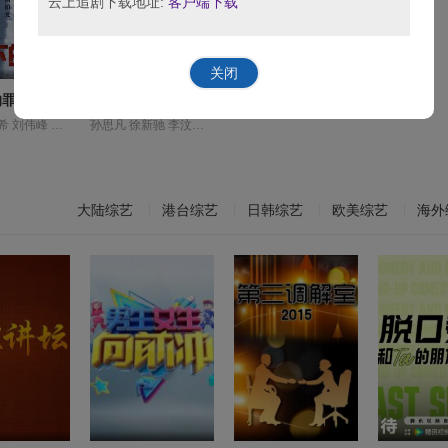
云上追剧下载地址:
客户端下载
关闭
的罪恶
夜语记
何磊 刘亭希 刘伟峰 刘佳萌 刘朔豪 吴昊宸 嘉泽 孙之鸿 左腾云 张睿 徐章 李繁 李蒲赫 洪冰瑶 洪爽 王大奇 王心嫚 窦新豪 肖涵 苏宥辰
孙思凡 徐新驰 李汶翰 李泊文 李牧芸 郭天祺 鹤男
大陆综艺
港台综艺
日韩综艺
欧美综艺
海外