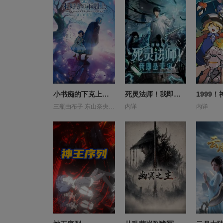
小书痴的下克上领主的养女
死灵法师！我即是天灾动态漫画
三瓶由布子 东山奈央 中岛爱 井上和彦 井上喜久子 井口裕香 前野智昭 子安武人 安野希世乃 宫泽清子 寺崎裕香 小山刚志 小山茉美 山下诚一郎 山路和弘 折笠富美子 梅原裕一郎 森川智之 濑户麻沙美 狩野翔 田村由香里 田村睦心 白井悠介 福原克己 速水奖 高山南
内详
内详