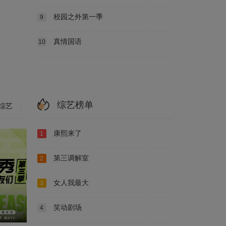
校园之外第一季
9
真情国语
10
综艺榜单
综艺
康熙来了
1
第三调解室
2
女人我最大
3
笑动剧场
4