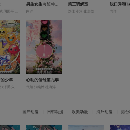
坛
男生女生向前冲第十八季
第三调解室
于丹 刘心武 周国平 周汝昌 孔庆东 易中天 曾仕强 王立群 王蒙 纪连海 葛剑雄 蒙曼 袁腾飞 赵晓岚 郦波 钱文忠 阎崇年 马未都 鲍鹏山
内详
刘佳 小河 张嘉益
内详
海的少年
心动的信号第九季
左航 张极 张泽禹 朱志鑫 李飞 苏新皓 阎鹤祥 陆虎
代旭 张纯烨 杜海涛 杨超越 薛凯琪
国产动漫
日韩动漫
欧美动漫
海外动漫
港台