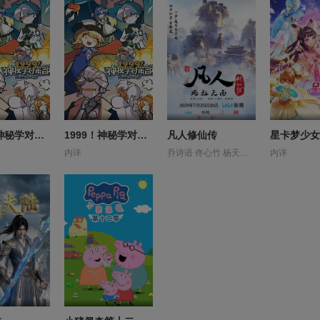
1999！神秘学对策部英语
1999！神秘学对策部国语
凡人修仙传
内详
乔诗语 佟心竹 杨天翔 杨默 歪歪 谷江山 钱文青
内详