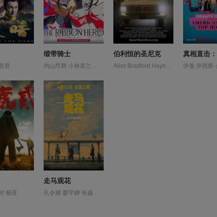
缎带骑士
伯利恒的圣尼克
樊昱君
内山昂辉 小林星兰 新谷真弓 门仓早彩
Alixx Bradford Haynes Jennifer Kathy Patterson Porrata Schottland 丹尼尔·洛巴克 凯西·莫拉蒂 埃利亚斯·凯穆尔 斯特里奥·萨万特 杜恩·惠特克 玛莎·迪特利 蒂莫西·E.古德温
走马观花
时 杨亚
孔令婧 廖芊婵 张越宁 李聪 琚子轩 袁千山 费伟妮 高深