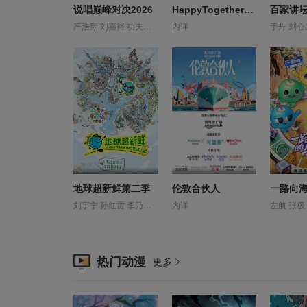
说唱巅峰对决2026
HappyTogether-不是一个人真好
百家讲
严浩翔 刘嘉裕 功夫胖 吴嘉轩 孙旸 布瑞吉 徐赢 李大奔 李斯丹妮 杨博睿 杨长青 派克特 白景屹 盛宇 米尔艾力 翁杰 艾热 谢帝 贰万 郭颖 黄旭
内详
地球超新鲜第二季
伦敦合伙人
一路向
刘宇宁 孙红雷 李乃文 林一 王玉雯 郭京飞 陈星旭 龚俊
内详
热门动漫
更多