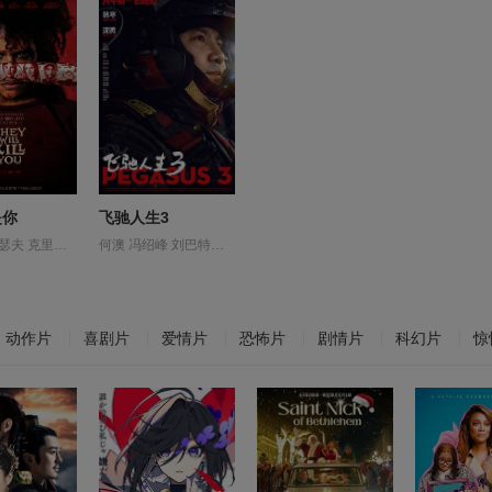
是你
飞驰人生3
佩特逊·约瑟夫 克里斯·范·伦斯堡 帕特丽夏·阿奎特 梅根·亚历山大 汤姆·费尔顿 海瑟·格拉汉姆 盖布·加布里埃尔 米哈拉·赫罗德 莎姬·贝兹 达伦-迈耶 阿曼多·里维拉
何澳 冯绍峰 刘巴特尔 周政杰 孙艺洲 尹正 张新成 张本煜 李治廷 段奕宏 沈腾 沙溢 王安宇 白宇帆 胡先煦 范丞丞 贾冰 郝瀚 陈永胜 高华阳 魏翔 黄景瑜
动作片
喜剧片
爱情片
恐怖片
剧情片
科幻片
惊