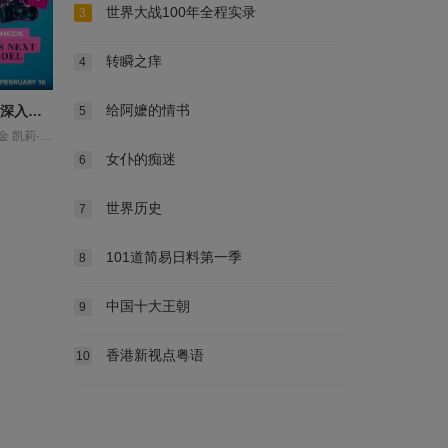
世界大战100年全程实录
3
转瞬之痒
4
给阿嬷的情书
真相直击：深入全美超模大赛第一季
5
伊曼 伊西斯·金 凯莉·克拉克森 劳伦·赫顿 夏奈尔·伊曼 杰伊·曼努埃尔 泰拉·班克斯 海蒂·克鲁姆 温妮·哈洛 珍妮·杰克逊 简妮斯·迪金森 阿德里安妮·库瑞 香侬·斯图尔特
女仆的痴迷
6
世界历史
7
101道简易日料第一季
8
中国十大王朝
9
香港新视点粤语
10