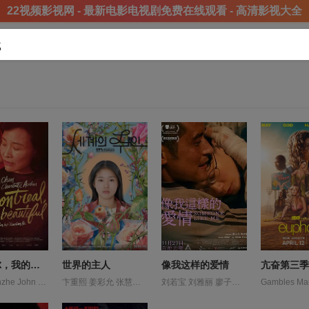
22视频影视网 - 最新电影电视剧免费在线观看 - 高清影视大全
载
蒙特利尔，我的美人
世界的主人
像我这样的爱情
亢奋第三季
Angelo Anzhe John Pei Xu Yao Zhang 埃米莉·科泰 夏洛特·奥宾 陈冲
卞重熙 姜彩允 张慧珍 徐粹彬 文惠仁 朴知玧 李代延 李宰锡 李尚熙 林在赫 白贤珠 郑恩京 金艺昶 金郑植 金锡勋 高旻示
刘若宝 刘雅丽 廖子妤 杨淇 林芷沿 陈家乐