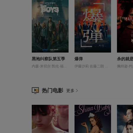
黑袍纠察队第五季
爆弹
杀的就
内森·米切尔 凯伦·福原 卡尔·厄本 卡梅隆·克罗维蒂 安东尼·斯塔尔 戴维德·迪格斯 托默·卡蓬 拉兹·阿隆索 杰克·奎德 杰弗里·迪恩·摩根 杰西·厄舍 梅森·戴伊 瓦莱瑞·卡瑞 米沙·克林斯 艾琳·莫里亚蒂 苏珊·海沃德 蔡斯·克劳福德 蔻碧·米纳菲 詹森·阿克斯 贾德·帕达里克
伊藤沙莉 佐藤二朗 山田裕贵 染谷将太 渡部笃郎
热门电影
更多