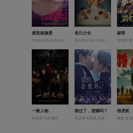
感觉就像爱
丧日少女
破暗
Caution Nyck Ronen Rubinstein 吉娜·贝珊蒂 安娜·戴维 罗南·鲁宾斯坦
Al Ariel Choy Cilda Edgar Eliaz Gardner Harmanci Landau Noemie Rita Robin Seligman Shaur Ted Vivien Wesley-Peck Zysermann 丹尼·德费拉里 弗雷德·迈拉麦德 杰姬·霍夫曼 格莉妮丝·贝尔 桑德拉·詹姆斯 波利·德雷珀 理查德·布伦戴奇 瑞秋·塞诺特 莫莉·戈登 迪安娜·阿格隆 黛博拉·奥夫纳
李雅男 
一般人物
错过了，遗憾吗？
猎虎贰
周彦新 马朕 魏兵
吴汉坤 周澄奥 孙嘉灵 庄达菲 敖子逸 泰乐 王安宇 白客 赵佳丽 陈昊宇 黄子琪
康磊 李先