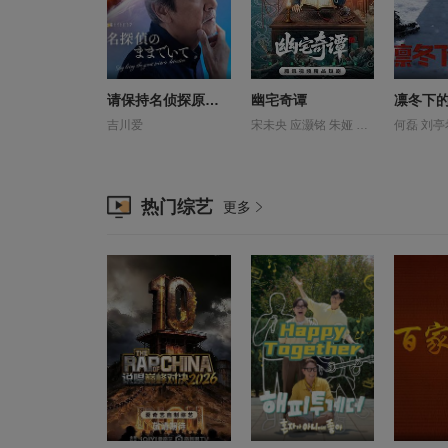
请保持名侦探原来的样子
幽宅奇谭
凛冬下
吉川爱
宋未央 应灏铭 朱娅 肖东昊
热门综艺
更多