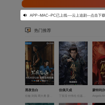
APP--MAC--PC已上线----云上追剧---点击下
热门推荐
黑夜告白
佳偶天成
任敏 刘闯 周大勇 姜珮瑶 宋霄瑛子 江奇霖 潘粤明 王鹤棣 赵虎子 郑奇 陈玺旭
丁笑滢 付伟伦 任嘉伦 何中华 刘学义 刘尚麟 加奈那 卢勇 吕行 孙泽源 宋文作 宫正晔 张凯莹 张祎格 张芷溪 彭禺厶 成泰燊 李康 梁咏妮 王以纶 王名扬 王子睿 王鹤润 肖顺尧 邱心志 郑业成 陈欣予 高曙光 黄毅 黄羿