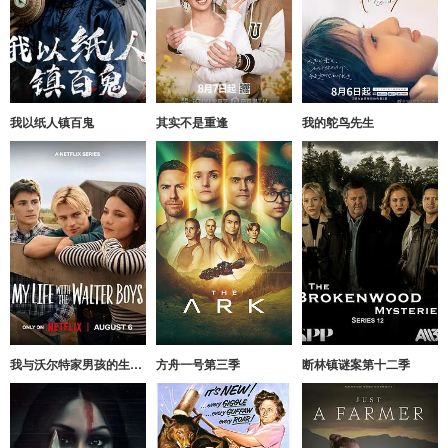
我以纸人镇百鬼
其实不是重逢
我的鸵鸟先生
我与沃尔特家男孩的生活第三季
方舟一号第三季
断林镇谜案第十二季