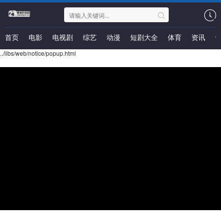
首页
电影
电视剧
综艺
动漫
短剧大全
体育
资讯
../libs/web/notice/popup.html
常宝的夏天
类型：
地区：
大陆
年份：
2026