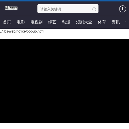
首页
电影
电视剧
综艺
动漫
短剧大全
体育
资讯
../libs/web/notice/popup.html
常宝的夏天
类型：
地区：
大陆
年份：
2026