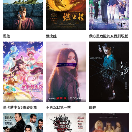
恩佐
燃比娃
我心里危险的东西剧场版
星卡梦少女5奇迹绽放
不再沉默第一季
眼眸