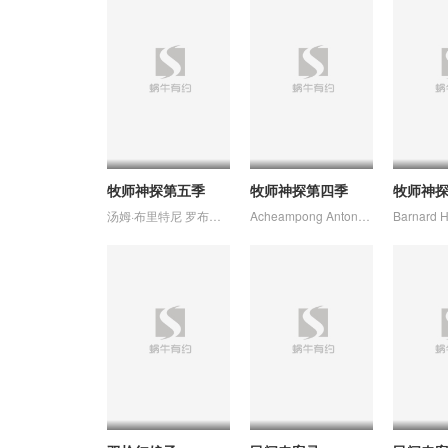
牧师神探第五季
牧师神探第四季
牧师神
汤姆·布里特尼 罗布森·格林
Acheampong Antony Dominic Herman-Day Stephen Tok 佩特逊·约瑟夫 凯蒂·克拉克森-希尔 凯西·艾因斯沃斯 奥利弗·迪姆斯戴尔 尼克·布莱波尔 布莱德利·豪尔 桑德拉·特蕾丝 汤姆·布里特尼 泰·赫尔利 泰莎·皮科-琼斯 罗布森·格林 莎拉·克劳登 萨缪尔·韦斯特 西蒙娜·布朗 詹姆斯·诺顿 阿尔·韦弗