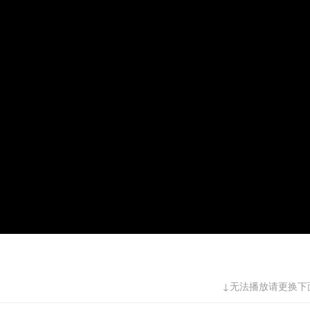
↓无法播放请更换下