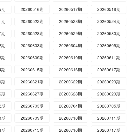
15期
20260516期
20260517期
20260518期
21期
20260522期
20260523期
20260524期
27期
20260528期
20260529期
20260530期
02期
20260603期
20260604期
20260605期
08期
20260609期
20260610期
20260611期
14期
20260615期
20260616期
20260617期
20期
20260621期
20260622期
20260623期
26期
20260627期
20260628期
20260629期
02期
20260703期
20260704期
20260705期
08期
20260709期
20260710期
20260711期
14期
20260715期
20260716期
20260717期