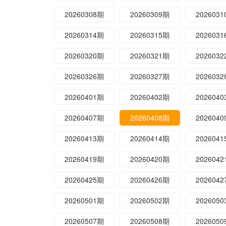
20260308期
20260309期
202603
20260314期
20260315期
202603
20260320期
20260321期
202603
20260326期
20260327期
202603
20260401期
20260402期
202604
20260407期
20260408期
202604
20260413期
20260414期
202604
20260419期
20260420期
202604
20260425期
20260426期
202604
20260501期
20260502期
202605
20260507期
20260508期
202605