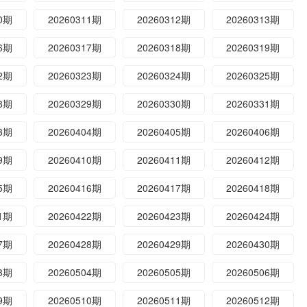
10期
20260311期
20260312期
20260313期
16期
20260317期
20260318期
20260319期
22期
20260323期
20260324期
20260325期
28期
20260329期
20260330期
20260331期
03期
20260404期
20260405期
20260406期
09期
20260410期
20260411期
20260412期
15期
20260416期
20260417期
20260418期
21期
20260422期
20260423期
20260424期
27期
20260428期
20260429期
20260430期
03期
20260504期
20260505期
20260506期
09期
20260510期
20260511期
20260512期