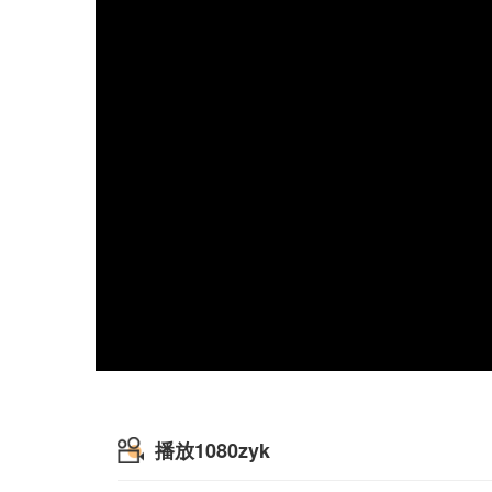
男生女生向前冲第十八季
类型：
地区：
大陆
年份：
2026
播放1080zyk