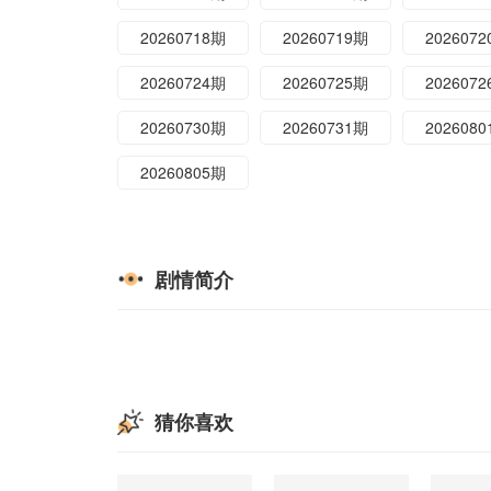
20260718期
20260719期
202607
20260724期
20260725期
202607
20260730期
20260731期
202608
20260805期
剧情简介
猜你喜欢