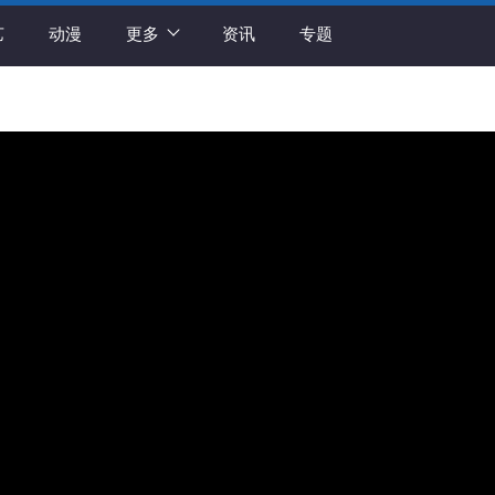
艺
动漫
更多
资讯
专题
0260104期
20260105期
20260106期
20260107期
2026
0260112期
20260113期
20260114期
20260115期
2026
0260120期
20260121期
20260122期
20260123期
2026