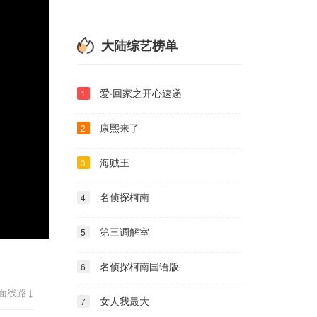
20260110期
20260111期
大陆综艺榜单
20260112期
20260113期
爱·回家之开心速递
1
20260114期
20260115期
康熙来了
2
20260116期
海贼王
3
20260117期
名侦探柯南
4
20260118期
20260119期
第三调解室
5
20260120期
名侦探柯南国语版
6
20260121期
面线路↓
20260122期
女人我最大
7