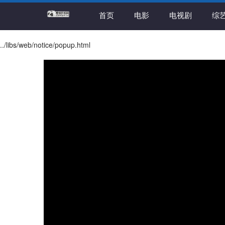
首页
电影
电视剧
综
../libs/web/notice/popup.html